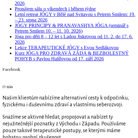
2026
Pronájem sálu o víkendech i během týdne
Letní retreat JÓGY v Bělé nad Svitavou s Petrem Smilem: 19.
– 23. srpna 2026
JÓGY PRINCIPY & PRANAVASHYA JÓGA (seminář s
Petrem Smilem 10. – 11. 10. 2026)
Jóga pro děti 8 – 12 let s Ladou Jiskrovou od 11. 2. do 17. 6.
2026
Lekce TERAPEUTICKÉ JÓGY s Evou Sedlákovou
Kurz JÓGA PRO ZDRAVÁ ZÁDA & BEZBOLESTNÝ
POHYB s Pavlou Halířovou od 17. září 2026
Facebook
O nás
Našim klientům nabízíme alternativní cesty k odpočinku,
fyzickému i duševnímu zdraví a vlastnímu seberozvoji.
Snažíme se aktivně hledat, propojovat a nabízet ty
nejužitečnější poznatky z Východu i Západu. Používáme
pouze takové terapeutické postupy, se kterými máme
bohatou osobní zkušenost.