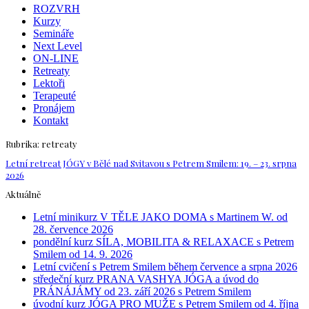
ROZVRH
Kurzy
Semináře
Next Level
ON-LINE
Retreaty
Lektoři
Terapeuté
Pronájem
Kontakt
Rubrika:
retreaty
Letní retreat JÓGY v Bělé nad Svitavou s Petrem Smilem: 19. – 23. srpna
2026
Aktuálně
Letní minikurz V TĚLE JAKO DOMA s Martinem W. od
28. července 2026
pondělní kurz SÍLA, MOBILITA & RELAXACE s Petrem
Smilem od 14. 9. 2026
Letní cvičení s Petrem Smilem během července a srpna 2026
středeční kurz PRANA VASHYA JÓGA a úvod do
PRÁNÁJÁMY od 23. září 2026 s Petrem Smilem
úvodní kurz JÓGA PRO MUŽE s Petrem Smilem od 4. října