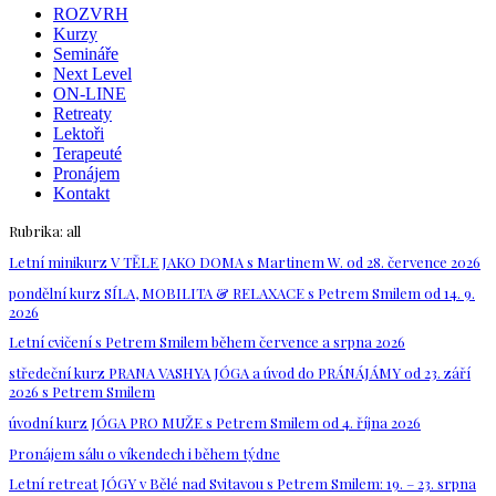
ROZVRH
Kurzy
Semináře
Next Level
ON-LINE
Retreaty
Lektoři
Terapeuté
Pronájem
Kontakt
Rubrika:
all
Letní minikurz V TĚLE JAKO DOMA s Martinem W. od 28. července 2026
pondělní kurz SÍLA, MOBILITA & RELAXACE s Petrem Smilem od 14. 9.
2026
Letní cvičení s Petrem Smilem během července a srpna 2026
středeční kurz PRANA VASHYA JÓGA a úvod do PRÁNÁJÁMY od 23. září
2026 s Petrem Smilem
úvodní kurz JÓGA PRO MUŽE s Petrem Smilem od 4. října 2026
Pronájem sálu o víkendech i během týdne
Letní retreat JÓGY v Bělé nad Svitavou s Petrem Smilem: 19. – 23. srpna