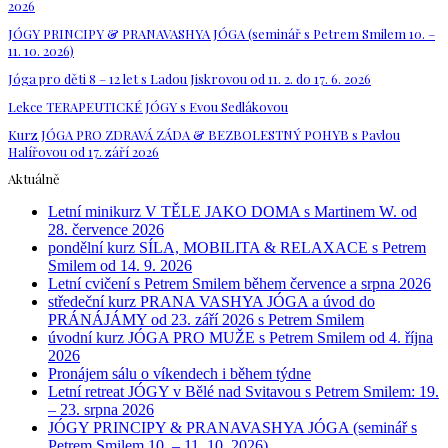
2026
JÓGY PRINCIPY & PRANAVASHYA JÓGA (seminář s Petrem Smilem 10. –
11. 10. 2026)
Jóga pro děti 8 – 12 let s Ladou Jiskrovou od 11. 2. do 17. 6. 2026
Lekce TERAPEUTICKÉ JÓGY s Evou Sedlákovou
Kurz JÓGA PRO ZDRAVÁ ZÁDA & BEZBOLESTNÝ POHYB s Pavlou
Halířovou od 17. září 2026
Aktuálně
Letní minikurz V TĚLE JAKO DOMA s Martinem W. od
28. července 2026
pondělní kurz SÍLA, MOBILITA & RELAXACE s Petrem
Smilem od 14. 9. 2026
Letní cvičení s Petrem Smilem během července a srpna 2026
středeční kurz PRANA VASHYA JÓGA a úvod do
PRÁNÁJÁMY od 23. září 2026 s Petrem Smilem
úvodní kurz JÓGA PRO MUŽE s Petrem Smilem od 4. října
2026
Pronájem sálu o víkendech i během týdne
Letní retreat JÓGY v Bělé nad Svitavou s Petrem Smilem: 19.
– 23. srpna 2026
JÓGY PRINCIPY & PRANAVASHYA JÓGA (seminář s
Petrem Smilem 10. – 11. 10. 2026)