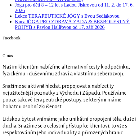
Jóga pro děti 8 – 12 let s Ladou Jiskrovou od 11. 2. do 17. 6.
2026
Lekce TERAPEUTICKÉ JÓGY s Evou Sedlákovou
Kurz JÓGA PRO ZDRAVÁ ZÁDA & BEZBOLESTNÝ
POHYB s Pavlou Halířovou od 17. září 2026
Facebook
O nás
Našim klientům nabízíme alternativní cesty k odpočinku,
fyzickému i duševnímu zdraví a vlastnímu seberozvoji.
Snažíme se aktivně hledat, propojovat a nabízet ty
nejužitečnější poznatky z Východu i Západu. Používáme
pouze takové terapeutické postupy, se kterými máme
bohatou osobní zkušenost.
Lidskou bytost vnímáme jako unikátní propojení těla, duše i
ducha. Snažíme se o celostní přístup ke klientovi, to vše s
respektováním jeho individuality a přirozených hranic.