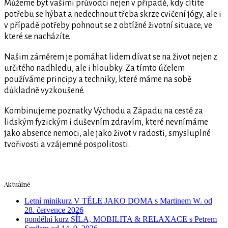
Můžeme být vašimi průvodci nejen v případě, kdy cítíte
potřebu se hýbat a nedechnout třeba skrze cvičení jógy, ale i
v případě potřeby pohnout se z obtížné životní situace, ve
které se nacházíte.
Našim záměrem je pomáhat lidem dívat se na život nejen z
určitého nadhledu, ale i hloubky. Za tímto účelem
používáme principy a techniky, které máme na sobě
důkladně vyzkoušené.
Kombinujeme poznatky Východu a Západu na cestě za
lidským fyzickým i duševním zdravím, které nevnímáme
jako absence nemoci, ale jako život v radosti, smysluplné
tvořivosti a vzájemné pospolitosti.
Aktuálně
Letní minikurz V TĚLE JAKO DOMA s Martinem W. od
28. července 2026
pondělní kurz SÍLA, MOBILITA & RELAXACE s Petrem