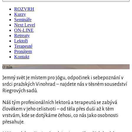
ROZVRH
Kurzy
Semináře
Next Level
ON-LINE
Retreaty
Lektoři
Terapeuté
Pronájem
Kontakt
O nás
Jemný svět je místem pro jógu, odpočinek i sebepoznání v
srdci pražských Vinohrad – najdete nás v těsném sousedství
Riegrových sadů.
Náš tým profesionálních lektorů a terapeutů se zabývá
člověkem v jeho celistvoti – od těla přes duši až k těm
vrstvám, kde se dotýkáme čehosi, co nás jako osobnosti
přesahuje.