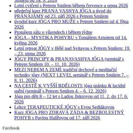
Smilem od 14. 9. 2026
Letní cvičení s Petrem Smilem během července a srpna 2026
středeční kurz PRANA VASHYA JÓGA a úvod do
PRÁNÁJÁMY od 23. září 2026 s Petrem Smilem
úvodní kurz JÓGA PRO MUŽE s Petrem Smilem od 4. října
2026
Pronájem sálu o víkendech i během týdne
JÓGA – MYSTIKA POHYBU s Tomášem Arnotem od 14.
května 2026
Letní retreat JÓGY v Bělé nad Svitavou s Petrem Smilem: 19.
– 23. srpna 2026
JÓGY PRINCIPY & PRANAVASHYA JÓGA (seminář s
Petrem Smilem 10. – 11. 10. 2026)
MEZI NEBEM A ZEMÍ: tradiční dechové a meditační
techniky jógy (NEXT LEVEL seminář s Petrem Smilem 7. –
8. 11. 2026)
NA CESTĚ K VYŠŠÍ BDĚLOSTI: jóga spánku & lucidní
snění (seminář s Petrem Smilem 4. – 6. 12. 2026)
Jóga pro děti 8 – 12 let s Ladou Jiskrovou od 11. 2. do 17. 6.
2026
Lekce TERAPEUTICKÉ JÓGY s Evou Sedlákovou
Kurz JÓGA PRO ZDRAVÁ ZÁDA & BEZBOLESTNÝ
POHYB s Pavlou Halířovou od 17. září 2026
Facebook