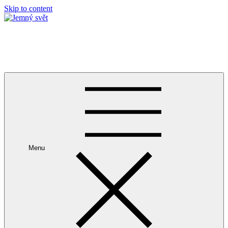
Skip to content
Jemný svět
prostor pro tělo a duši v srdci pražských Vinohrad
Menu