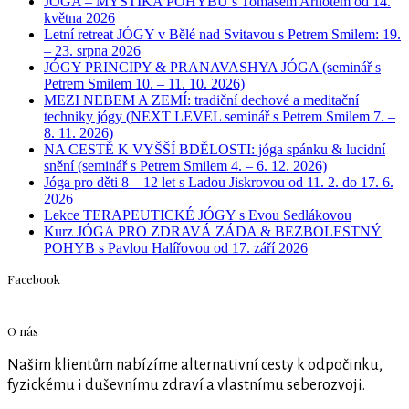
JÓGA – MYSTIKA POHYBU s Tomášem Arnotem od 14.
května 2026
Letní retreat JÓGY v Bělé nad Svitavou s Petrem Smilem: 19.
– 23. srpna 2026
JÓGY PRINCIPY & PRANAVASHYA JÓGA (seminář s
Petrem Smilem 10. – 11. 10. 2026)
MEZI NEBEM A ZEMÍ: tradiční dechové a meditační
techniky jógy (NEXT LEVEL seminář s Petrem Smilem 7. –
8. 11. 2026)
NA CESTĚ K VYŠŠÍ BDĚLOSTI: jóga spánku & lucidní
snění (seminář s Petrem Smilem 4. – 6. 12. 2026)
Jóga pro děti 8 – 12 let s Ladou Jiskrovou od 11. 2. do 17. 6.
2026
Lekce TERAPEUTICKÉ JÓGY s Evou Sedlákovou
Kurz JÓGA PRO ZDRAVÁ ZÁDA & BEZBOLESTNÝ
POHYB s Pavlou Halířovou od 17. září 2026
Facebook
O nás
Našim klientům nabízíme alternativní cesty k odpočinku,
fyzickému i duševnímu zdraví a vlastnímu seberozvoji.