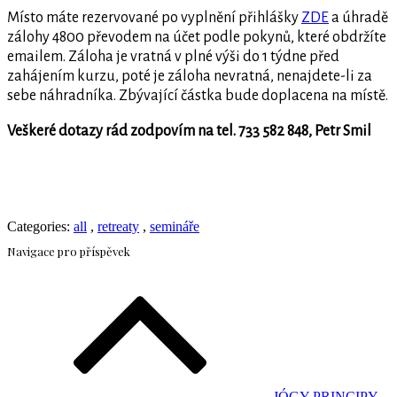
Místo máte rezervované po vyplnění přihlášky
ZDE
a úhradě
zálohy 4800 převodem na účet podle pokynů, které obdržíte
emailem. Záloha je vratná v plné výši do 1 týdne před
zahájením kurzu, poté je záloha nevratná, nenajdete-li za
sebe náhradníka. Zbývající částka bude doplacena na místě.
Veškeré dotazy rád zodpovím na tel. 733 582 848, Petr Smil
Categories:
all
,
retreaty
,
semináře
Navigace pro příspěvek
JÓGY PRINCIPY