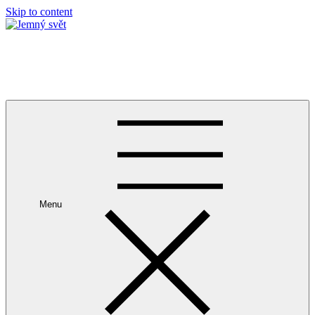
Skip to content
Jemný svět
prostor pro tělo a duši v srdci pražských Vinohrad
Menu