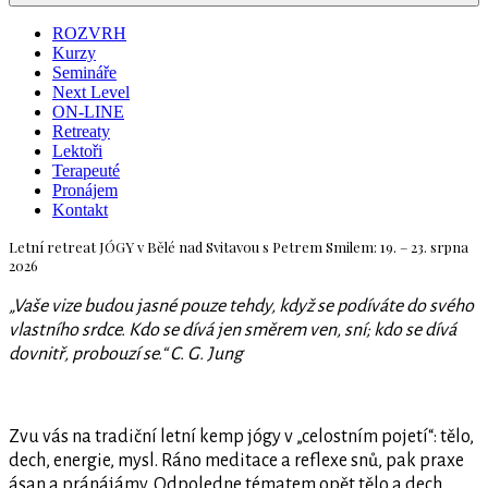
ROZVRH
Kurzy
Semináře
Next Level
ON-LINE
Retreaty
Lektoři
Terapeuté
Pronájem
Kontakt
Letní retreat JÓGY v Bělé nad Svitavou s Petrem Smilem: 19. – 23. srpna
2026
„Vaše vize budou jasné pouze tehdy, když se podíváte do svého
vlastního srdce. Kdo se dívá jen směrem ven, sní; kdo se dívá
dovnitř, probouzí se.“ C. G. Jung
Zvu vás na tradiční letní kemp jógy v „celostním pojetí“: tělo,
dech, energie, mysl. Ráno meditace a reflexe snů, pak praxe
ásan a pránájámy. Odpoledne tématem opět tělo a dech,