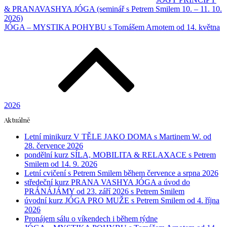
& PRANAVASHYA JÓGA (seminář s Petrem Smilem 10. – 11. 10.
2026)
JÓGA – MYSTIKA POHYBU s Tomášem Arnotem od 14. května
2026
Aktuálně
Letní minikurz V TĚLE JAKO DOMA s Martinem W. od
28. července 2026
pondělní kurz SÍLA, MOBILITA & RELAXACE s Petrem
Smilem od 14. 9. 2026
Letní cvičení s Petrem Smilem během července a srpna 2026
středeční kurz PRANA VASHYA JÓGA a úvod do
PRÁNÁJÁMY od 23. září 2026 s Petrem Smilem
úvodní kurz JÓGA PRO MUŽE s Petrem Smilem od 4. října
2026
Pronájem sálu o víkendech i během týdne